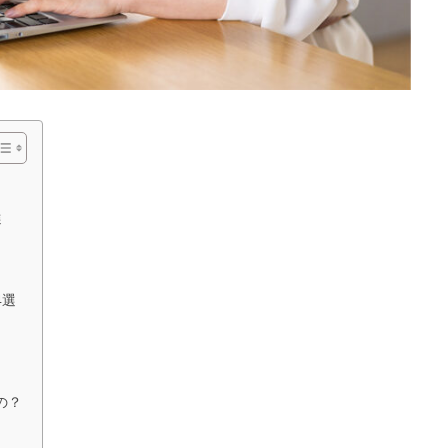
選
4選
の？