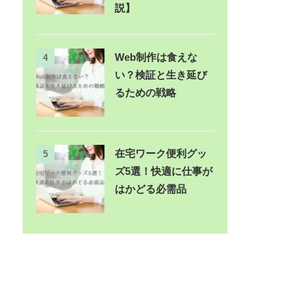
説】
Web制作は食えな
4
い？検証と生き延び
るための戦略
在宅ワーク便利グッ
5
ズ5選！快適に仕事が
はかどる必需品