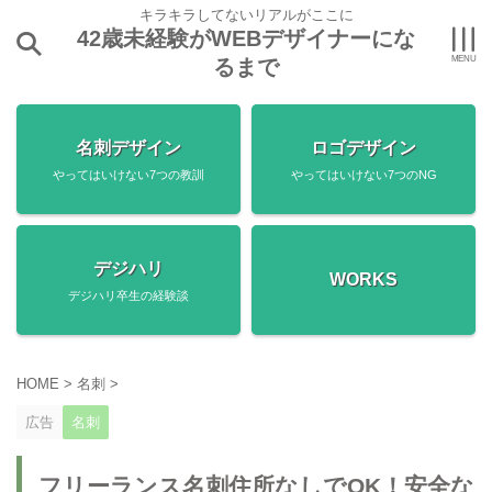
キラキラしてないリアルがここに
42歳未経験がWEBデザイナーにな
るまで
名刺デザイン
ロゴデザイン
やってはいけない7つの教訓
やってはいけない7つのNG
デジハリ
WORKS
デジハリ卒生の経験談
HOME
>
名刺
>
広告
名刺
フリーランス名刺住所なしでOK！安全な