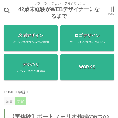
キラキラしてないリアルがここに
42歳未経験がWEBデザイナーにな
るまで
名刺デザイン
ロゴデザイン
やってはいけない7つの教訓
やってはいけない7つのNG
デジハリ
WORKS
デジハリ卒生の経験談
HOME
>
学習
>
広告
学習
【実体験】ポートフォリオ作成の5つの